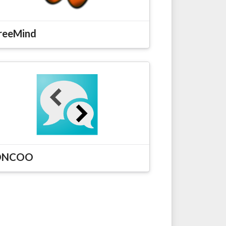
reeMind
ONCOO